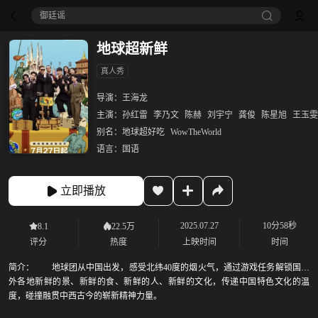
御廷谣‎
地球超新鲜
真人秀
导演：
王海龙
主演：
孙红雷
李乃文
陈赫
刘宇宁
龚俊
陈星旭
王玉雯
别名：
地球超好吃
WowTheWorld
语言：
国语
立即播放
2025.07.27
10分58秒
8.1
22.5万
评分
热度
上映时间
时间
简介：
地球团从中国出发，感受北纬40度的烟火气，通过游戏任务解锁国内
外各地新鲜的景、新鲜的食、新鲜的人、新鲜的文化，传递中国特色文化的温
度，碰撞融贯中西古今的崭新精神力量。