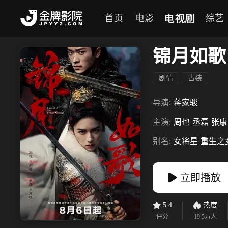
电视剧
首页
电影
综艺
锦月如歌
剧情
古装
导演:
蒋家骏
主演:
周也
丞磊
张康
别名:
女将星
重生之
立即播放
5.4
热度
评分
19.5万
人