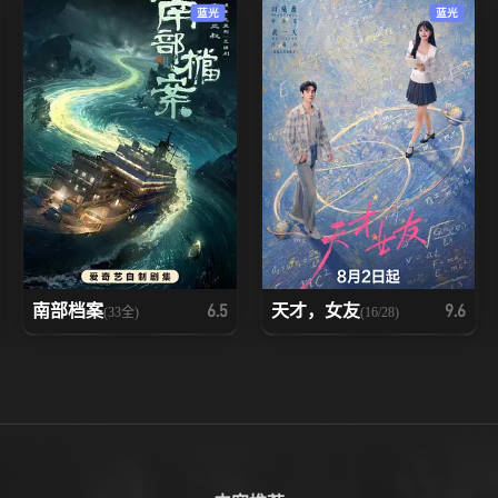
蓝光
蓝光
南部档案
天才，女友
6.5
9.6
(33全)
(16/28)