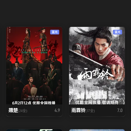
蓝光
蓝光
翘楚
雨霖铃
4.9
7.0
(24全)
(37全)