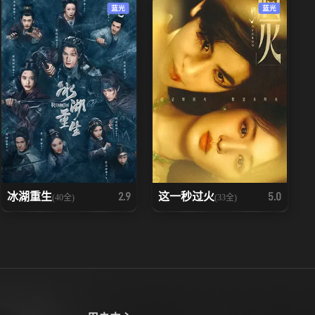
蓝光
蓝光
冰湖重生
这一秒过火
2.9
5.0
(40全)
(33全)