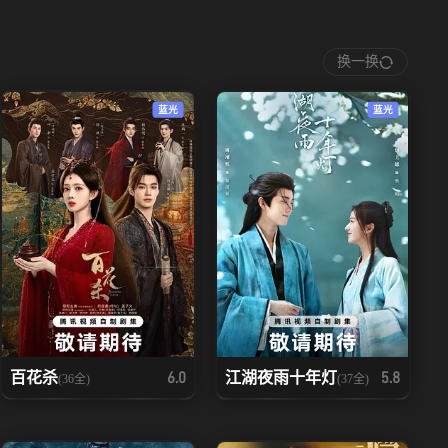
换一换
蓝光
蓝光
百花杀
江湖夜雨十年灯
6.0
5.8
(36全)
(37全)