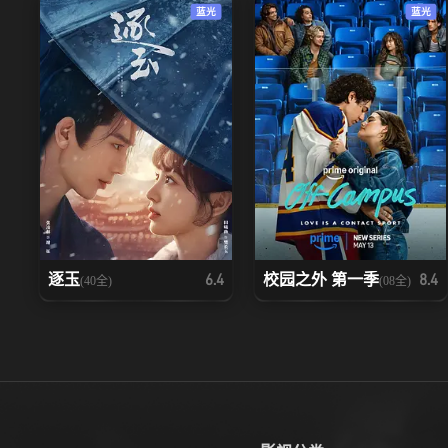
蓝光
蓝光
逐玉
校园之外 第一季
6.4
8.4
(40全)
(08全)