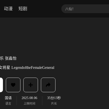
动漫
短剧
乐
张淼怡
女将星
LegendoftheFemaleGeneral
国语
2025.08.06
35分13秒
语言
上映时间
片长