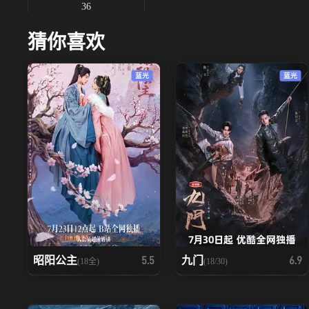
36
猜你喜欢
蓝光
蓝光
昭阳公主
九门
5.5
6.9
(18全)
(18/30)