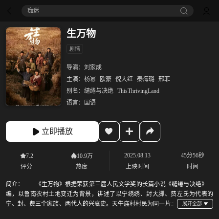
痴迷
生万物
剧情
导演：
刘家成
主演：
杨幂
欧豪
倪大红
秦海璐
邢菲
别名：
缱绻与决绝
ThisThrivingLand
语言：
国语
立即播放
2025.08.13
45分56秒
7.2
10.9万
评分
热度
上映时间
时间
简介：
《生万物》根据荣获第三届人民文学奖的长篇小说《缱绻与决绝》改
编，以鲁南农村土地变迁为背景，讲述了以宁绣绣、封大脚、费左氏为代表的
宁、封、费三个家族、两代人的兴衰史。天牛庙村村民为同一片土
地不断努力，是跨越多年打不散的邻里情，也是老一辈农民对土地的敬畏与依