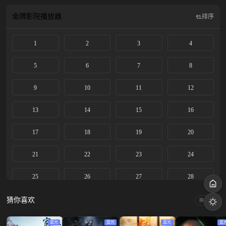
愫开始一个人的兵荒马乱，岑矜因为弟弟的陪伴走出阴霾。岑矜意外撞破少年心
事，嘴上拒绝实则早已动了真心...... 该剧改编自七宝酥同名小说。
金牌影院
播放器
排序
1
2
3
4
5
6
7
8
9
10
11
12
13
14
15
16
17
18
19
20
21
22
23
24
25
26
27
28
29
30
猜你喜欢
换一换
蓝光
蓝光
蓝光
蓝