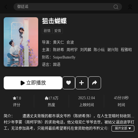
御廷谣‎
狙击蝴蝶
剧情
爱情
导演：
黄天仁
俞波
主演：
陈妍希
周柯宇
刘芮麟
陈小纭
谢兴阳
程雅昭
别名：
SniperButterfly
语言：
国语
立即播放
2025.12.04
45分19秒
7.0
17.6万
评分
热度
上映时间
时间
简介：
遭遇丈夫背叛的都市飒女岑矜（陈妍希饰），在人生至暗时刻收到山
村少年李雾（周柯宇饰）的求助电话，他父母双亡爷爷去世，被姑父逼迫退学打
工，无法参加高考，只能将最后希望寄托在曾资助他的岑矜父母身
上。岑矜自告奋勇带李雾走出大山迎接新生活。朝夕相处中，李雾对姐姐萌生情