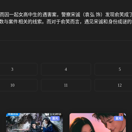
然而因一起女高中生的遇害案，警察宋诚（袁弘 饰）发现俞笑成
数与案件相关的线索。而对于俞笑而言，遇见宋诚和身份成谜的
3
4
5
10
11
12
蓝光
蓝光