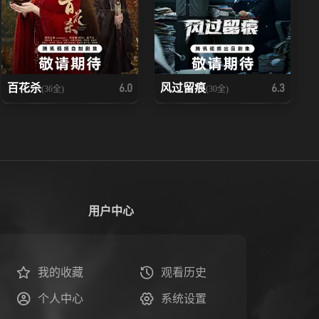
百花杀
风过留痕
6.0
6.3
(36全)
(30全)
用户中心
我的收藏
观看历史
个人中心
系统设置