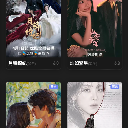
月鳞绮纪
灿如繁星
6.0
6.8
(29全)
(32全)
蓝光
蓝光