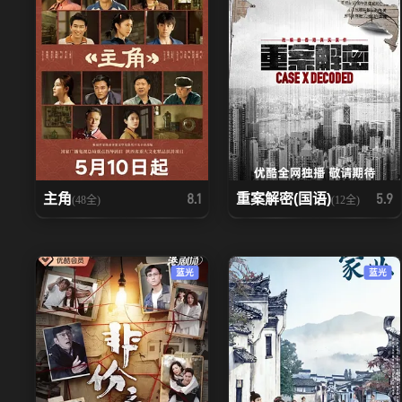
主角
重案解密(国语)
8.1
5.9
(48全)
(12全)
蓝光
蓝光