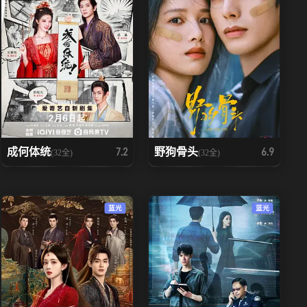
成何体统
野狗骨头
7.2
6.9
(32全)
(32全)
蓝光
蓝光