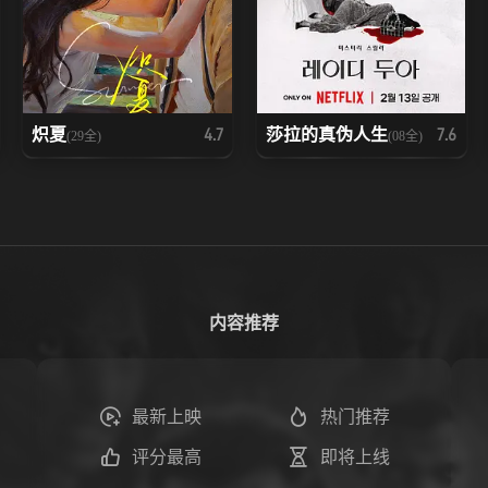
炽夏
莎拉的真伪人生
4.7
7.6
(29全)
(08全)
内容推荐
最新上映
热门推荐
评分最高
即将上线