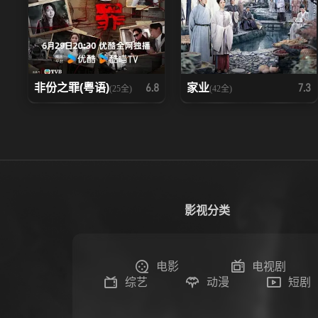
非份之罪(粤语)
家业
6.8
7.3
(25全)
(42全)
影视分类
电影
电视剧
综艺
动漫
短剧