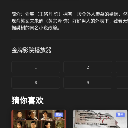
简介：
俞笑（王珞丹 饰）拥有一段令外人羡慕的婚姻，
现俞笑丈夫朱鹤（黄宗泽 饰）好好男人的外表下，藏着无
据樊树的同名小说改编。
金牌影院
播放器
1
2
8
9
猜你喜欢
蓝光
蓝光