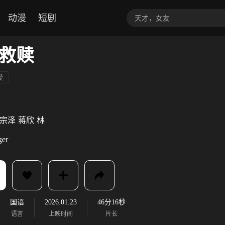
动漫
短剧
救赎
疑
宗泽
蒋欣
林
ger
国语
2026.01.23
46分16秒
语言
上映时间
片长