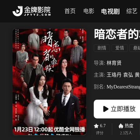
电视剧
首页
电影
综艺
暗恋者的
剧情
爱情
悬
导演:
林育贤
主演:
王珞丹
袁弘
黄
别名:
MyDearestStran
立即播放
6.7
热度
评分
2.3万
人