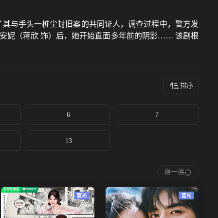
了其与手头一桩尘封旧案的共同证人，调查过程中，警方发
安妮（蒋欣 饰）后，她开始直面多年前的阴影…… 该剧根
排序
6
7
13
换一换
蓝光
蓝光