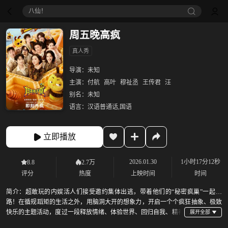
八仙！
周五晚高疯
真人秀
导演：
未知
主演：
付航
高叶
穆祉丞
王传君
汪
别名：
未知
语言：
汉语普通话,国语
立即播放
2026.01.30
1小时17分12秒
8.8
2.7万
评分
热度
上映时间
时间
简介：
超敢玩的内娱活人们接受邀约集体出逃，带着他们的“秘密疯巢”一起上
路！在循规蹈矩的生活之外，用脑洞大开的想象力，开启一个个疯狂抽象、极致
快乐的主题活动，度过一段释放情绪、体验世界、回归自我、精神
充电的LIFE GAP，打造“发疯治愈系”综艺，一起寻找快乐人生、好好休息的“疯