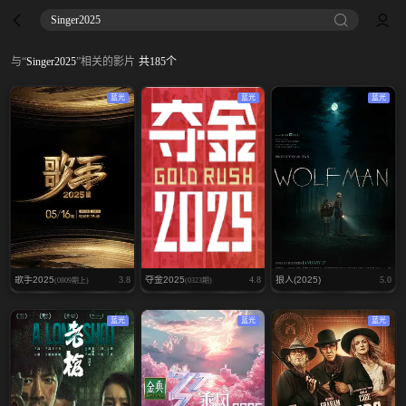
Singer2025
与
“
Singer2025
”
相关的影片
共
185
个
蓝光
蓝光
蓝光
歌手2025
3.8
夺金2025
4.8
狼人(2025)
5.0
(0809期上)
(0323期)
蓝光
蓝光
蓝光