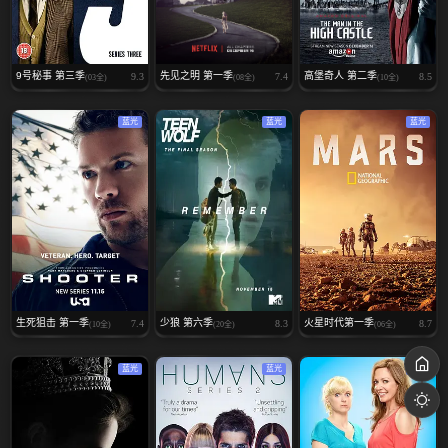
9号秘事 第三季
先见之明 第一季
高堡奇人 第二季
9.3
7.4
8.5
(03全)
(08全)
(10全)
蓝光
蓝光
蓝光
生死狙击 第一季
少狼 第六季
火星时代第一季
7.4
8.3
8.7
(10全)
(20全)
(06全)
蓝光
蓝光
蓝光