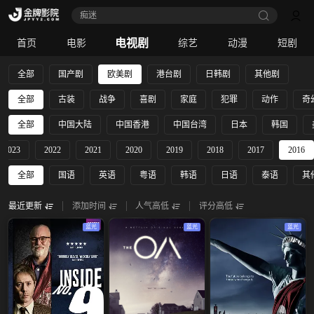
痴迷
电视剧
首页
电影
综艺
动漫
短剧
全部
国产剧
欧美剧
港台剧
日韩剧
其他剧
全部
古装
战争
喜剧
家庭
犯罪
动作
奇
全部
中国大陆
中国香港
中国台湾
日本
韩国
2023
2022
2021
2020
2019
2018
2017
2016
全部
国语
英语
粤语
韩语
日语
泰语
其
最近更新
添加时间
人气高低
评分高低
蓝光
蓝光
蓝光